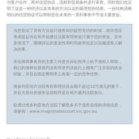
与客户合作，再对信贷协议，流程和贸易条件进行审查。同时我们也证
明了这是一种经济以及简单的方法以达到最理想的结果。一份结构清晰
明白的信贷协议可以帮助您在未来的一系列事务中节省大量资金。
当您尝试了所有方法追讨债务却仍徒劳无功的时候，或许您应
考虑提起诉讼和开始通过法庭审理来追讨属于您的资金。在许
多情况下，围绕诉讼的复杂性和时间效率也足以说服债务人解
决此事。
库伯律师事务所的主要工作是在诉讼程序上给予债权人帮助，
我们的律师在获得判决和寻求判决执行上拥有广泛丰富的执业
经验，并且在固定费用率上有着一定的竞争优势。
维多利亚地方法院有权审理涉及金额不超过10万澳元的案子，
并且大部分的债务追偿程序是在地方裁判法院发出。
欲通过维多利亚地方法院了解更多关于债务追偿的详细信息，
请参阅：www.magistratescourt.vic.gov.au