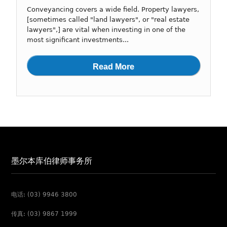
Conveyancing covers a wide field. Property lawyers,
[sometimes called "land lawyers", or "real estate
lawyers",] are vital when investing in one of the
most significant investments...
Read More
墨尔本库伯律师事务所
电话: (03) 9946 3800
传真: (03) 9867 1999